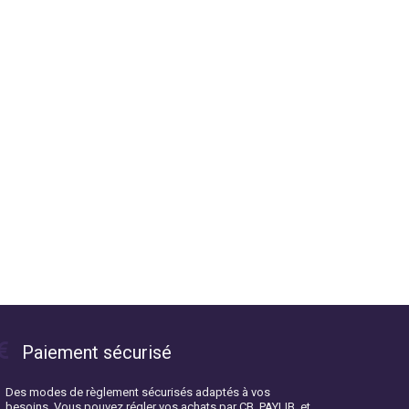
Paiement sécurisé
Des modes de règlement sécurisés adaptés à vos
besoins. Vous pouvez régler vos achats par CB, PAYLIB, et