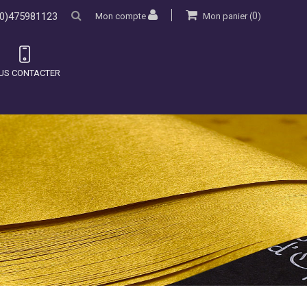
0)475981123
0
Mon compte
Mon panier
(
)
US CONTACTER