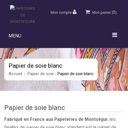
0
Mon compte
Mon panier
(
)
MENU
Papier de soie blanc
Accueil
Papier de soie
Papier de soie blanc
Papier de soie blanc
Fabriqué en France aux Papeteries de Montségur
, l
es
feuilles de
papier de soie blanc
standard est le papier de