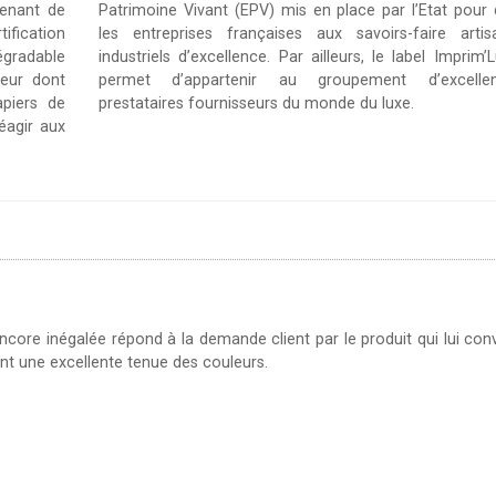
venant de
Patrimoine Vivant (EPV) mis en place par l’Etat pour 
ification
les entreprises françaises aux savoirs-faire arti
égradable
industriels d’excellence. Par ailleurs, le label Imprim
ueur dont
permet d’appartenir au groupement d’excell
piers de
prestataires fournisseurs du monde du luxe.
éagir aux
encore inégalée répond à la demande client par le produit qui lui con
nt une excellente tenue des couleurs.