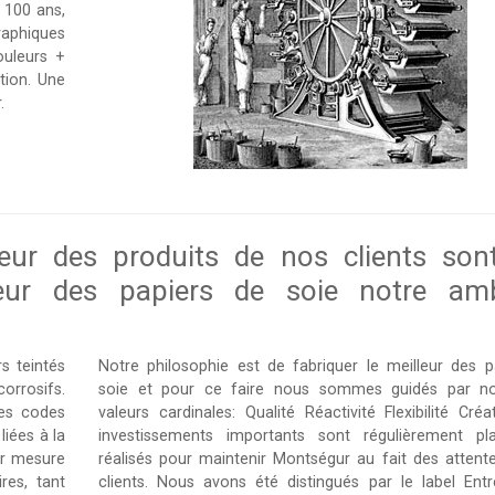
 100 ans,
aphiques
ouleurs +
tion. Une
.
leur des produits de nos clients son
lleur des papiers de soie notre amb
s teintés
Notre philosophie est de fabriquer le meilleur des p
orrosifs.
soie et pour ce faire nous sommes guidés par no
es codes
valeurs cardinales: Qualité Réactivité Flexibilité Créa
liées à la
investissements importants sont régulièrement pla
ur mesure
réalisés pour maintenir Montségur au fait des attent
res, tant
clients. Nous avons été distingués par le label Entr