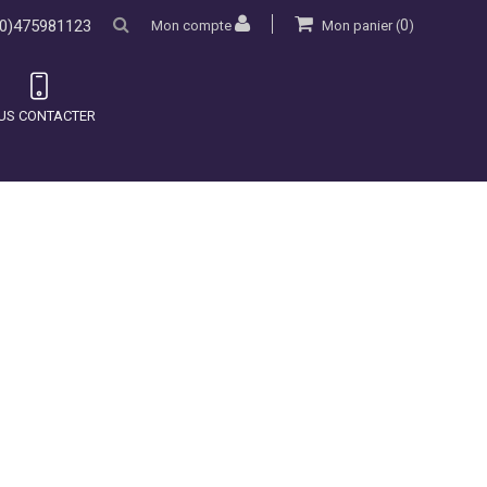
0)475981123
0
Mon compte
Mon panier
(
)
US CONTACTER