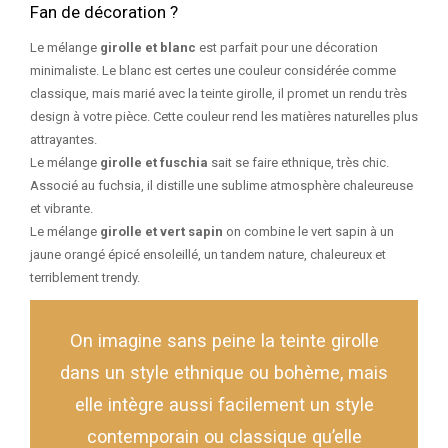
Fan de décoration ?
Le mélange
girolle et blanc
est parfait pour une décoration
minimaliste. Le blanc est certes une couleur considérée comme
classique, mais marié avec la teinte girolle, il promet un rendu très
design à votre pièce. Cette couleur rend les matières naturelles plus
attrayantes.
Le mélange
girolle et fuschia
sait se faire ethnique, très chic.
Associé au fuchsia, il distille une sublime atmosphère chaleureuse
et vibrante.
Le mélange
girolle et vert sapin
on combine le vert sapin à un
jaune orangé épicé ensoleillé, un tandem nature, chaleureux et
terriblement trendy.
On imagine sans peine la teinte girolle
dans un style ethnique ou bohème, mais
elle intègre aussi facilement un style
contemporain ou classique qu’elle