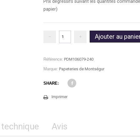
Prix dégressifs suivant les quantités commandée
papier)
Ajouter au panie
Référence:
PDM106079-240
Marque:
Papeteries de Montségur
SHARE:
Imprimer
 technique
Avis