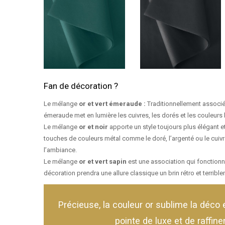
Fan de décoration ?
Le mélange
or et vert émeraude :
Traditionnellement associé 
émeraude met en lumière les cuivres, les dorés et les couleurs 
Le mélange
or et noir
apporte un style toujours plus élégant et
touches de couleurs métal comme le doré, l’argenté ou le cuivr
l’ambiance.
Le mélange
or et vert sapin
est une association qui fonctionn
décoration prendra une allure classique un brin rétro et terrible
Précieuse, la couleur or sublime la déco 
pointe de luxe et de raffin