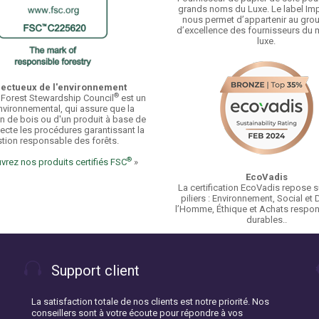
grands noms du Luxe. Le label Im
nous permet d’appartenir au gr
d’excellence des fournisseurs du
luxe.
ectueux de l'environnement
®
 Forest Stewardship Council
est un
nvironnemental, qui assure que la
n de bois ou d'un produit à base de
ecte les procédures garantissant la
tion responsable des forêts.
®
rez nos produits certifiés FSC
»
EcoVadis
La certification EcoVadis repose s
piliers : Environnement, Social et 
l’Homme, Éthique et Achats respon
durables..
Support client
La satisfaction totale de nos clients est notre priorité. Nos
conseillers sont à votre écoute pour répondre à vos