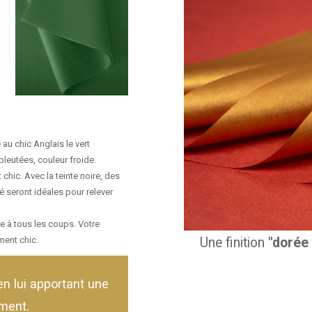
au chic Anglais le vert
bleutées, couleur froide.
 chic. Avec la teinte noire, des
é seront idéales pour relever
e à tous les coups. Votre
ment chic.
Une finition
"dorée 
en lui apportant une
ement.