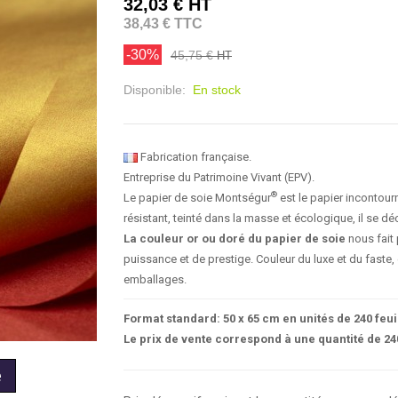
32,03 €
HT
38,43 € TTC
-30%
45,75 €
HT
Disponible:
En stock
Fabrication française.
Entreprise du Patrimoine Vivant (EPV).
®
Le papier de soie Montségur
est le papier incontour
résistant, teinté dans la masse et écologique, il se déc
La couleur or ou doré du papier de soie
nous fait 
puissance et de prestige. Couleur du luxe et du faste,
emballages.
Format standard: 50 x 65 cm en unités de 240 feui
Le prix de vente correspond à une quantité de 240
e