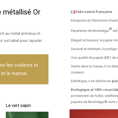
 métallisé Or
Fabrication française
.
Entreprise du Patrimoine Vivant
®
Papeteries de Montségur
est
t au métal précieux et
or est idéal pour rajouter
Elégant et luxueux, le papier d
Sensuel et résistant, il protège 
Une qualité de papier (MF) de s
es les couleurs et
Teinté dans la masse, il ne dét
couleurs.
t et le marron.
Esthétique, il se décline en
plu
Écologique et 100% recyclab
proviennent de forêts certifiée
papiers de Montségur® sont 
Le vert sapin