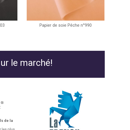
203
Papier de soie Pêche n°990
sur le marché!
s de la
 les plus