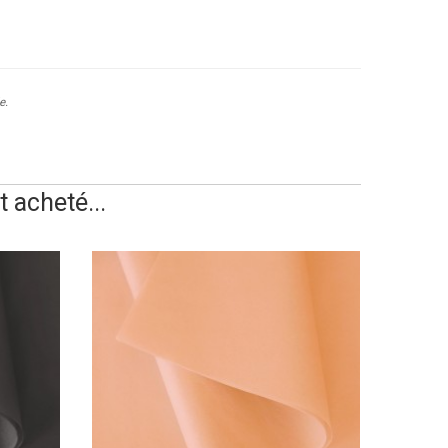
e.
 acheté...