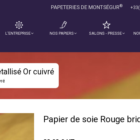
®
PAPETERIES DE MONTSÉGUR
+33(
L'ENTREPRISE
NOS PAPIERS
SALONS - PRESSE
NO
allisé Or cuivré
vré
Papier de soie Rouge bri