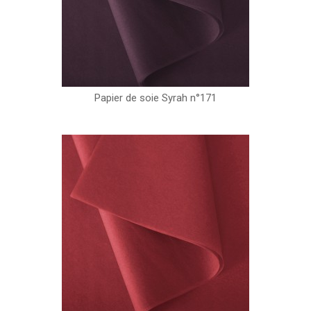
Papier de soie Syrah n°171