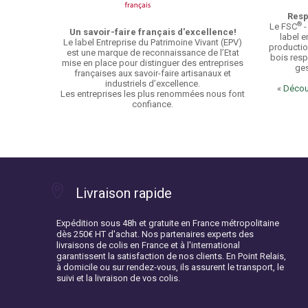
Resp
®
Le FSC
-
Un savoir-faire français d'excellence!
label e
Le label Entreprise du Patrimoine Vivant (EPV)
productio
est une marque de reconnaissance de l’Etat
bois resp
mise en place pour distinguer des entreprises
ges
françaises aux savoir-faire artisanaux et
industriels d’excellence.
«
Découv
Les entreprises les plus renommées nous font
confiance.
Livraison rapide
Expédition sous 48h et gratuite en France métropolitaine
dès 250€ HT d'achat. Nos partenaires experts des
livraisons de colis en France et à l'international
garantissent la satisfaction de nos clients. En Point Relais,
à domicile ou sur rendez-vous, ils assurent le transport, le
suivi et la livraison de vos colis.