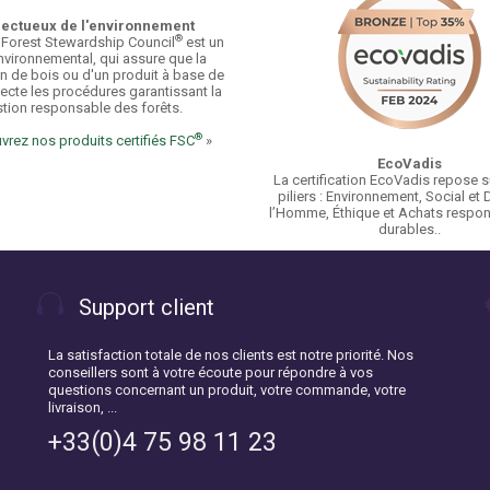
ectueux de l'environnement
®
 Forest Stewardship Council
est un
nvironnemental, qui assure que la
n de bois ou d'un produit à base de
ecte les procédures garantissant la
tion responsable des forêts.
®
rez nos produits certifiés FSC
»
EcoVadis
La certification EcoVadis repose s
piliers : Environnement, Social et 
l’Homme, Éthique et Achats respon
durables..
Support client
La satisfaction totale de nos clients est notre priorité. Nos
conseillers sont à votre écoute pour répondre à vos
questions concernant un produit, votre commande, votre
livraison, ...
+33(0)4 75 98 11 23