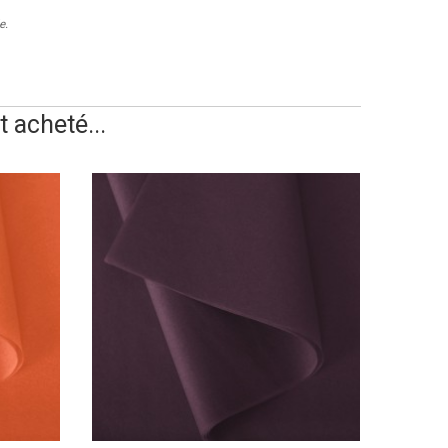
e.
 acheté...