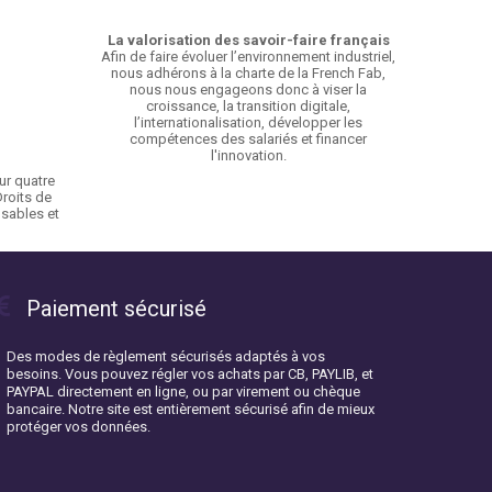
La valorisation des savoir-faire français
Afin de faire évoluer l’environnement industriel,
nous adhérons à la charte de la French Fab,
nous nous engageons donc à viser la
croissance, la transition digitale,
l’internationalisation, développer les
compétences des salariés et financer
l'innovation.
ur quatre
Droits de
sables et
Paiement sécurisé
Des modes de règlement sécurisés adaptés à vos
besoins. Vous pouvez régler vos achats par CB, PAYLIB, et
PAYPAL directement en ligne, ou par virement ou chèque
bancaire. Notre site est entièrement sécurisé afin de mieux
protéger vos données.