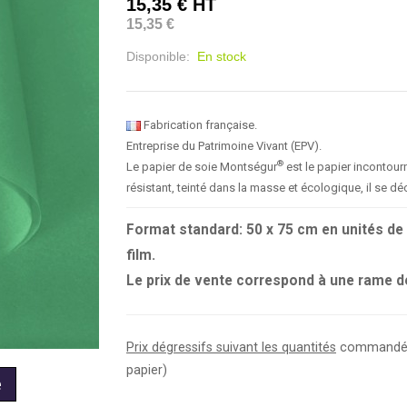
15,35 €
HT
15,35 €
Disponible:
En stock
Fabrication française.
Entreprise du Patrimoine Vivant (EPV).
®
Le papier de soie Montségur
est le papier incontour
résistant, teinté dans la masse et écologique, il se déc
Format standard: 50 x 75 cm en unités de 
film.
Le prix de vente correspond à une rame de
Prix dégressifs suivant les quantités
commandées 
papier)
e