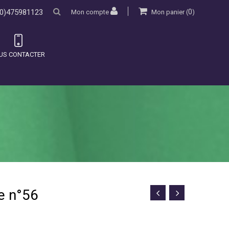
0)475981123
0
Mon compte
Mon panier
(
)
US CONTACTER
ie n°56