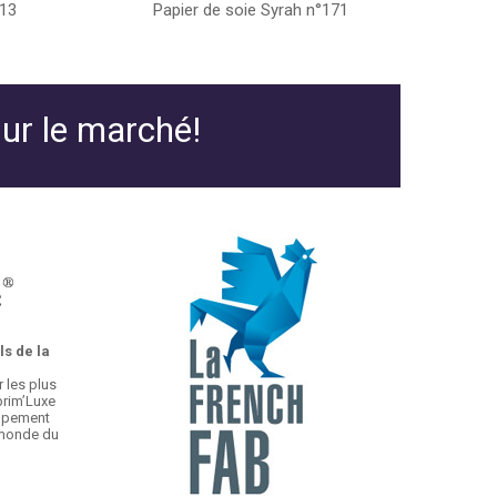
°13
Papier de soie Syrah n°171
sur le marché!
s de la
 les plus
prim’Luxe
oupement
 monde du