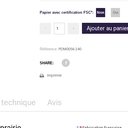
Non
Oui
Papier avec certification FSC*:
Ajouter au panie
Référence:
PDM0056-240
SHARE:
Imprimer
 technique
Avis
Fabrication française
.