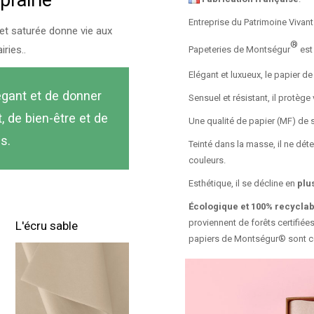
prairie
Entreprise du Patrimoine Vivant
x et saturée donne vie aux
®
iries..
Papeteries de Montségur
est
Elégant et luxueux, le papier d
élégant et de donner
Sensuel et résistant, il protège 
, de bien-être et de
Une qualité de papier (MF) de s
s.
Teinté dans la masse, il ne dét
couleurs.
Esthétique, il se décline en
plu
Écologique et 100% recyclab
proviennent de forêts certifiée
L'écru sable
papiers de Montségur® sont 